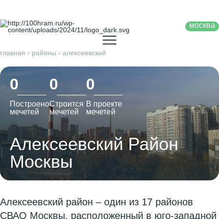
москва
главная
›
районы
›
алексеевский
0
0
0
Построено
Строится
В проекте
мечетей
мечетей
мечетей
Алексеевский Район
Москвы
Алексеевский район – один из 17 районов
СВАО Москвы, расположенный в юго-западной