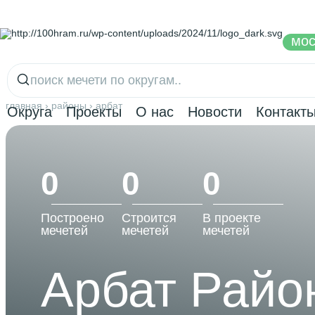
мос
главная
›
районы
›
арбат
Округа
Проекты
О нас
Новости
Контакт
0
0
0
Построено
Строится
В проекте
мечетей
мечетей
мечетей
Арбат Райо