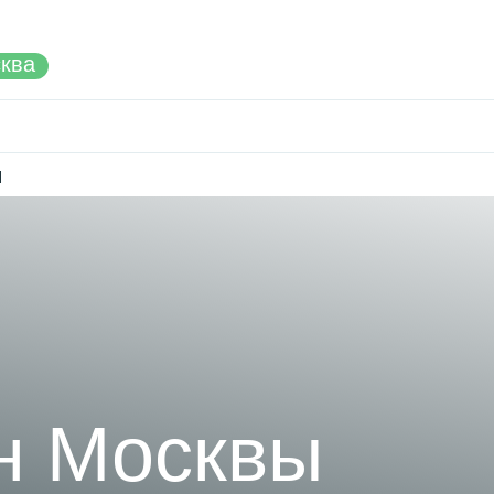
ква
ы
н Москвы