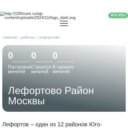
москва
главная
›
районы
›
лефортово
0
0
0
Построено
Строится
В проекте
мечетей
мечетей
мечетей
Лефортово Район
Москвы
Лефортов – один из 12 районов Юго-