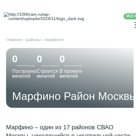
мос
главная
›
районы
›
марфино
0
0
0
Построено
Строится
В проекте
мечетей
мечетей
мечетей
Марфино Район Москв
Марфино – один из 17 районов СВАО
Москвы, находящийся в центральной части