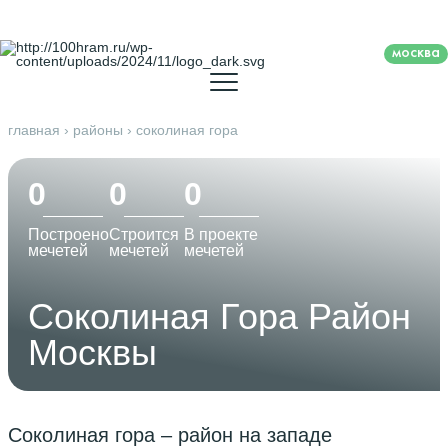
москва
главная
›
районы
›
соколиная гора
0
0
0
Построено
Строится
В проекте
мечетей
мечетей
мечетей
Соколиная Гора Район
Москвы
Соколиная гора – район на западе